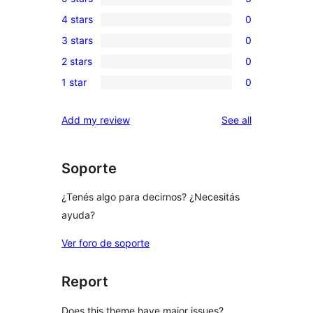
3
4 stars
0
5-
0
3 stars
0
star
4-
0
reviews
2 stars
0
star
3-
0
reviews
1 star
0
star
2-
0
reviews
star
1-
reviews
Add my review
See all
reviews
star
reviews
Soporte
¿Tenés algo para decirnos? ¿Necesitás
ayuda?
Ver foro de soporte
Report
Does this theme have major issues?