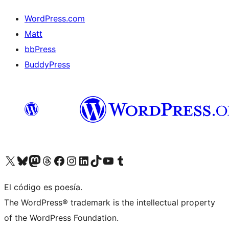
WordPress.com
Matt
bbPress
BuddyPress
Visit our X (formerly Twitter) account
Visit our Bluesky account
Visita nuestra cuenta de Twitter
Visit our Threads account
Visita nuestra página de Facebook
Visite nuestra cuenta de Instagram
Visit our LinkedIn account
Visit our TikTok account
Visit our YouTube channel
Visit our Tumblr account
El código es poesía.
The WordPress® trademark is the intellectual property
of the WordPress Foundation.