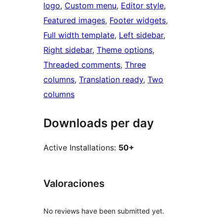
logo
, 
Custom menu
, 
Editor style
, 
Featured images
, 
Footer widgets
, 
Full width template
, 
Left sidebar
, 
Right sidebar
, 
Theme options
, 
Threaded comments
, 
Three
columns
, 
Translation ready
, 
Two
columns
Downloads per day
Active Installations:
50+
Valoraciones
No reviews have been submitted yet.