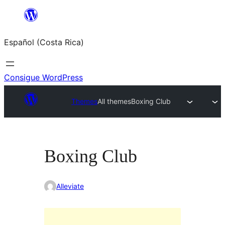
Saltar
al
Español (Costa Rica)
contenido
Consigue WordPress
Themes
All themes
Boxing Club
Boxing Club
Alleviate