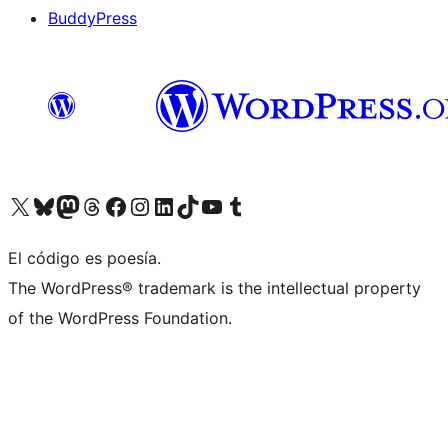
BuddyPress
Visit our X (formerly Twitter) account
Visit our Bluesky account
Visita nuestra cuenta de Twitter
Visit our Threads account
Visita nuestra página de Facebook
Visite nuestra cuenta de Instagram
Visit our LinkedIn account
Visit our TikTok account
Visit our YouTube channel
Visit our Tumblr account
El código es poesía.
The WordPress® trademark is the intellectual property
of the WordPress Foundation.