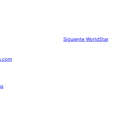
Siguiente
WorldStar
s.com
ss