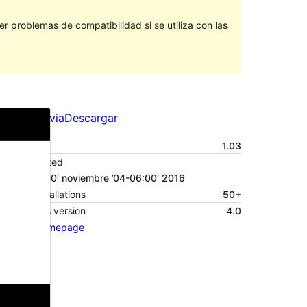
 problemas de compatibilidad si se utiliza con las
Vista previa
Descargar
Versión
1.03
Last updated
4 ’04-06:00′ noviembre ’04-06:00′ 2016
Active installations
50+
WordPress version
4.0
Theme homepage