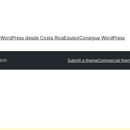
 WordPress desde Costa Rica
Equipo
Consigue WordPress
Britt
Submit a theme
Commercial the