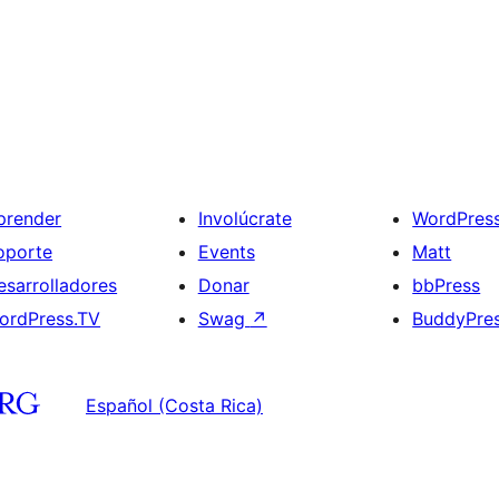
prender
Involúcrate
WordPres
oporte
Events
Matt
esarrolladores
Donar
bbPress
ordPress.TV
Swag
↗
BuddyPre
Español (Costa Rica)