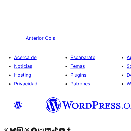
Anterior
Cols
Acerca de
Escaparate
A
Noticias
Temas
S
Hosting
Plugins
D
Privacidad
Patrones
W
Visit our X (formerly Twitter) account
Visit our Bluesky account
Visita nuestra cuenta de Twitter
Visit our Threads account
Visita nuestra página de Facebook
Visite nuestra cuenta de Instagram
Visit our LinkedIn account
Visit our TikTok account
Visit our YouTube channel
Visit our Tumblr account