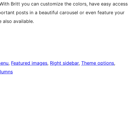
 With Britt you can customize the colors, have easy access
ortant posts in a beautiful carousel or even feature your
also available.
menu
, 
Featured images
, 
Right sidebar
, 
Theme options
, 
lumns