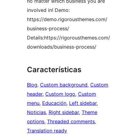
no matter which business you are
involved in! Demo:
https://demo.rigorousthemes.com/
business-process/
Details:https://rigorousthemes.com/
downloads/business-process/
Características
Blog
, 
Custom background
, 
Custom
header
, 
Custom logo
, 
Custom
menu
, 
Educación
, 
Left sidebar
, 
Noticias
, 
Right sidebar
, 
Theme
options
, 
Threaded comments
, 
Translation ready