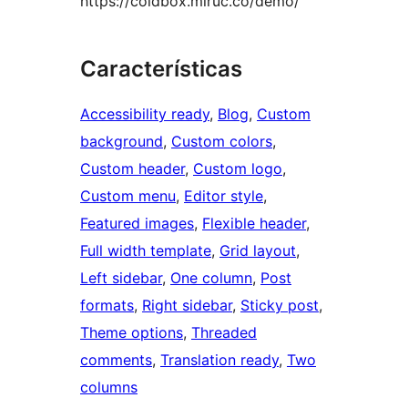
https://coldbox.miruc.co/demo/
Características
Accessibility ready
, 
Blog
, 
Custom
background
, 
Custom colors
, 
Custom header
, 
Custom logo
, 
Custom menu
, 
Editor style
, 
Featured images
, 
Flexible header
, 
Full width template
, 
Grid layout
, 
Left sidebar
, 
One column
, 
Post
formats
, 
Right sidebar
, 
Sticky post
, 
Theme options
, 
Threaded
comments
, 
Translation ready
, 
Two
columns