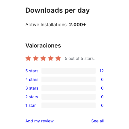
Downloads per day
Active Installations:
2.000+
Valoraciones
5
out of 5 stars.
5 stars
12
12
4 stars
0
5-
0
3 stars
0
star
4-
0
reviews
2 stars
0
star
3-
0
reviews
1 star
0
star
2-
0
reviews
star
1-
reviews
Add my review
See all
reviews
star