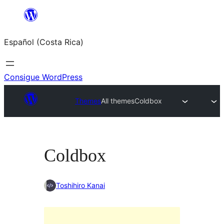
Saltar
al
Español (Costa Rica)
contenido
Consigue WordPress
Themes
All themes
Coldbox
Coldbox
Toshihiro Kanai