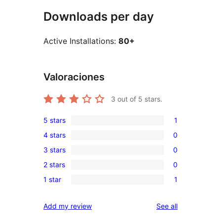
Downloads per day
Active Installations:
80+
Valoraciones
3
out of 5 stars.
5 stars
1
1
4 stars
0
5-
0
3 stars
0
star
4-
0
review
2 stars
0
star
3-
0
reviews
1 star
1
star
2-
1
reviews
star
1-
reviews
Add my review
See all
reviews
star