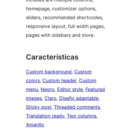
homepage, customizer options,
sliders, recommended shortcodes,
responsive layout, full width pages,
pages with sidebars and more.
Características
Custom background
, 
Custom
colors
, 
Custom header
, 
Custom
menu
, 
Negro
, 
Editor style
, 
Featured
images
, 
Claro
, 
Diseño adaptable
, 
Sticky post
, 
Threaded comments
, 
Translation ready
, 
Two columns
, 
Amarillo