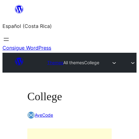
Saltar
al
Español (Costa Rica)
contenido
Consigue WordPress
Themes
All themes
College
College
AyeCode