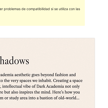
 problemas de compatibilidad si se utiliza con las
Vista previa
Descargar
Versión
1.0
Last updated
27 ’27-06:00′ Mayo ’27-06:00′ 2024
Active installations
700+
WordPress version
6.0
PHP version
5.7
Theme homepage