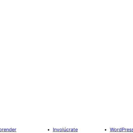
prender
Involúcrate
WordPres