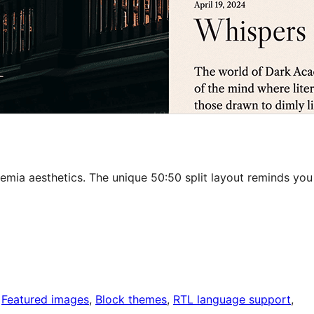
mia aesthetics. The unique 50:50 split layout reminds you
 
Featured images
, 
Block themes
, 
RTL language support
, 