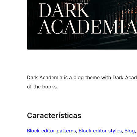
Dark Academia is a blog theme with Dark Acade
of the books.
Características
Block editor patterns
, 
Block editor styles
, 
Blog
,