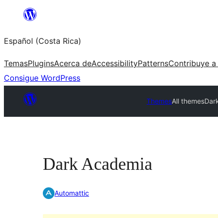
Saltar
al
Español (Costa Rica)
contenido
Temas
Plugins
Acerca de
Accessibility
Patterns
Contribuye a
Consigue WordPress
Themes
All themes
Dar
Dark Academia
Automattic