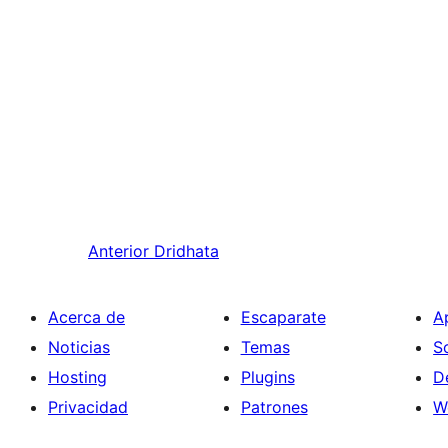
Anterior
Dridhata
Acerca de
Escaparate
A
Noticias
Temas
S
Hosting
Plugins
D
Privacidad
Patrones
W