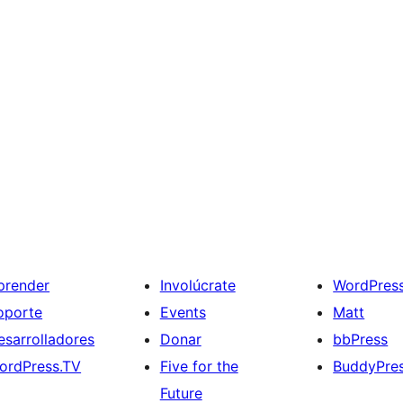
prender
Involúcrate
WordPres
oporte
Events
Matt
esarrolladores
Donar
bbPress
ordPress.TV
Five for the
BuddyPre
Future