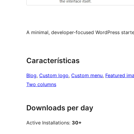
A minimal, developer-focused WordPress starte
Características
Blog
, 
Custom logo
, 
Custom menu
, 
Featured im
Two columns
Downloads per day
Active Installations:
30+