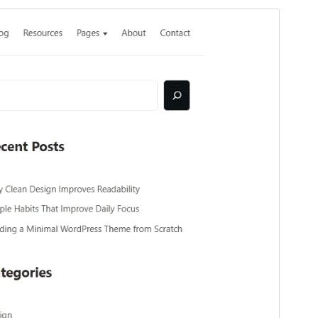
Vista previa
Descargar
Versión
1.0.7
Last updated
4 ’04-06:00′ Junio ’04-06:00′ 2026
Active installations
30+
WordPress version
6.4
PHP version
8.0