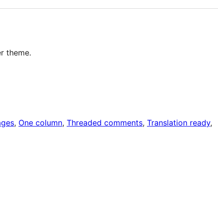
r theme.
ages
, 
One column
, 
Threaded comments
, 
Translation ready
, 