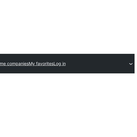
eme companies
My favorites
Log in