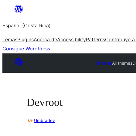
Saltar
al
Español (Costa Rica)
contenido
Temas
Plugins
Acerca de
Accessibility
Patterns
Contribuye a
Consigue WordPress
Themes
All themes
D
Devroot
Umbradev