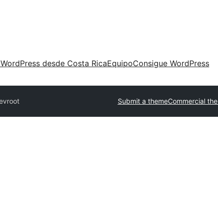
 WordPress desde Costa Rica
Equipo
Consigue WordPress
evroot
Submit a theme
Commercial th