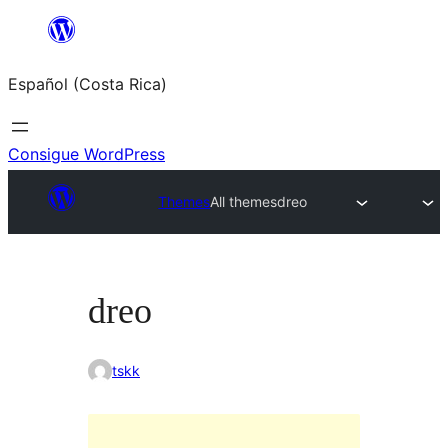
Saltar
al
Español (Costa Rica)
contenido
Consigue WordPress
Themes
All themes
dreo
dreo
tskk