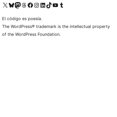
Visit our X (formerly Twitter) account
Visit our Bluesky account
Visita nuestra cuenta de Twitter
Visit our Threads account
Visita nuestra página de Facebook
Visite nuestra cuenta de Instagram
Visit our LinkedIn account
Visit our TikTok account
Visit our YouTube channel
Visit our Tumblr account
El código es poesía.
The WordPress® trademark is the intellectual property
of the WordPress Foundation.