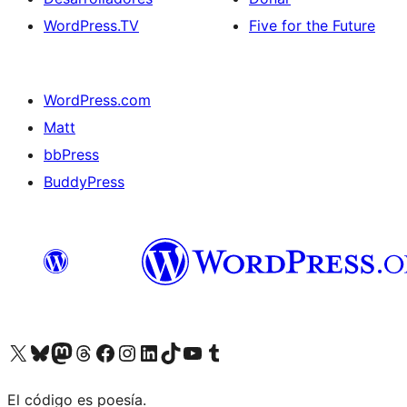
WordPress.TV
Five for the Future
WordPress.com
Matt
bbPress
BuddyPress
Visit our X (formerly Twitter) account
Visit our Bluesky account
Visita nuestra cuenta de Twitter
Visit our Threads account
Visita nuestra página de Facebook
Visite nuestra cuenta de Instagram
Visit our LinkedIn account
Visit our TikTok account
Visit our YouTube channel
Visit our Tumblr account
El código es poesía.