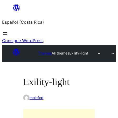
Saltar
al
Español (Costa Rica)
contenido
Consigue WordPress
Themes
All themes
Exility-light
Exility-light
molefed