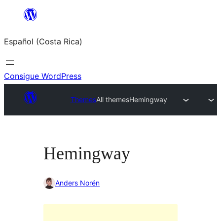
Saltar
al
Español (Costa Rica)
contenido
Consigue WordPress
Themes
All themes
Hemingway
Hemingway
Anders Norén