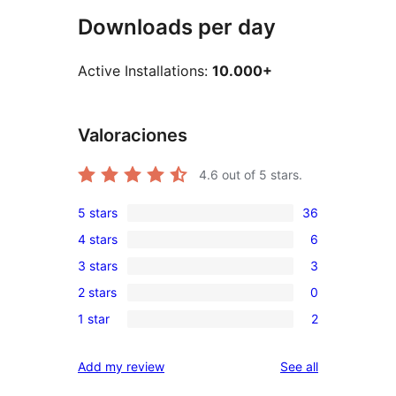
Downloads per day
Active Installations:
10.000+
Valoraciones
4.6
out of 5 stars.
5 stars
36
36
4 stars
6
5-
6
3 stars
3
star
4-
3
reviews
2 stars
0
star
3-
0
reviews
1 star
2
star
2-
2
reviews
star
1-
reviews
Add my review
See all
reviews
star