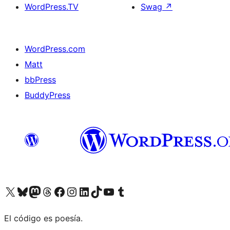
WordPress.TV
Swag
↗
WordPress.com
Matt
bbPress
BuddyPress
Visit our X (formerly Twitter) account
Visit our Bluesky account
Visita nuestra cuenta de Twitter
Visit our Threads account
Visita nuestra página de Facebook
Visite nuestra cuenta de Instagram
Visit our LinkedIn account
Visit our TikTok account
Visit our YouTube channel
Visit our Tumblr account
El código es poesía.