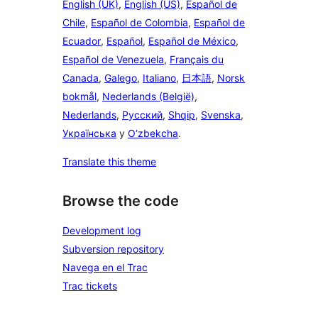
English (UK)
,
English (US)
,
Español de
Chile
,
Español de Colombia
,
Español de
Ecuador
,
Español
,
Español de México
,
Español de Venezuela
,
Français du
Canada
,
Galego
,
Italiano
,
日本語
,
Norsk
bokmål
,
Nederlands (België)
,
Nederlands
,
Русский
,
Shqip
,
Svenska
,
Українська
y
O‘zbekcha
.
Translate this theme
Browse the code
Development log
Subversion repository
Navega en el Trac
Trac tickets