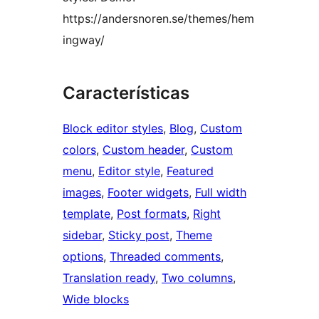
https://andersnoren.se/themes/hem
ingway/
Características
Block editor styles
, 
Blog
, 
Custom
colors
, 
Custom header
, 
Custom
menu
, 
Editor style
, 
Featured
images
, 
Footer widgets
, 
Full width
template
, 
Post formats
, 
Right
sidebar
, 
Sticky post
, 
Theme
options
, 
Threaded comments
, 
Translation ready
, 
Two columns
, 
Wide blocks