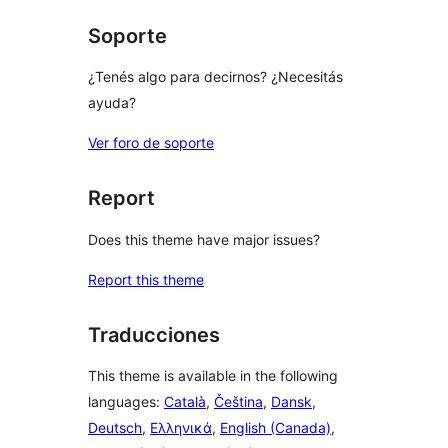
reviews
Soporte
¿Tenés algo para decirnos? ¿Necesitás
ayuda?
Ver foro de soporte
Report
Does this theme have major issues?
Report this theme
Traducciones
This theme is available in the following
languages:
Català
,
Čeština
,
Dansk
,
Deutsch
,
Ελληνικά
,
English (Canada)
,