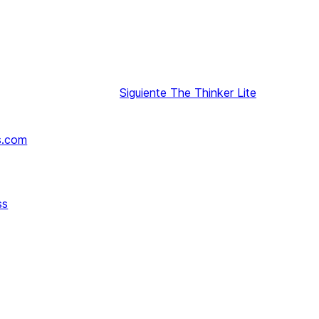
Siguiente
The Thinker Lite
s.com
ss