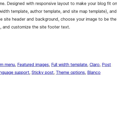
me. Designed with responsive layout to make your blog fit o
 width template, author template, and site map template), and
the site header and background, choose your image to be the
, and customize the site footer text.
om menu
, 
Featured images
, 
Full width template
, 
Claro
, 
Post
nguage support
, 
Sticky post
, 
Theme options
, 
Blanco