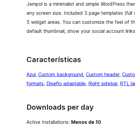
Jempol is a minimalist and simple WordPress the
any screen size. Included 3 page templates (full
5 widget areas. You can customize the feel of 
default thumbnail, show your social account links
Características
Azul
, 
Custom background
, 
Custom header
, 
Cust
formats
, 
Diseño adaptable
, 
Right sidebar
, 
RTL la
Downloads per day
Active Installations:
Menos de 10