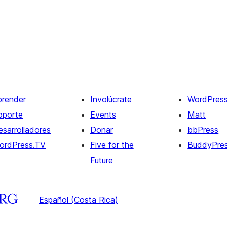
prender
Involúcrate
WordPres
oporte
Events
Matt
esarrolladores
Donar
bbPress
ordPress.TV
Five for the
BuddyPre
Future
Español (Costa Rica)