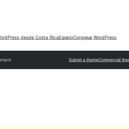
WordPress desde Costa Rica
Equipo
Consigue WordPress
empol
Submit a theme
Commercial th