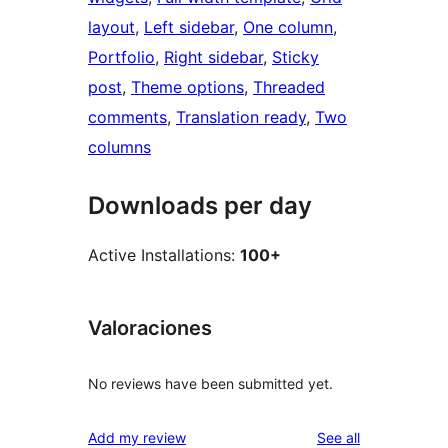
layout
, 
Left sidebar
, 
One column
, 
Portfolio
, 
Right sidebar
, 
Sticky
post
, 
Theme options
, 
Threaded
comments
, 
Translation ready
, 
Two
columns
Downloads per day
Active Installations:
100+
Valoraciones
No reviews have been submitted yet.
reviews
Add my review
See all