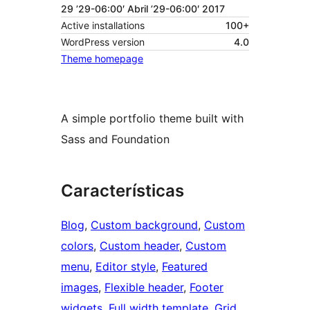
29 ’29-06:00′ Abril ’29-06:00′ 2017
Active installations
100+
WordPress version
4.0
Theme homepage
A simple portfolio theme built with
Sass and Foundation
Características
Blog
, 
Custom background
, 
Custom
colors
, 
Custom header
, 
Custom
menu
, 
Editor style
, 
Featured
images
, 
Flexible header
, 
Footer
widgets
, 
Full width template
, 
Grid