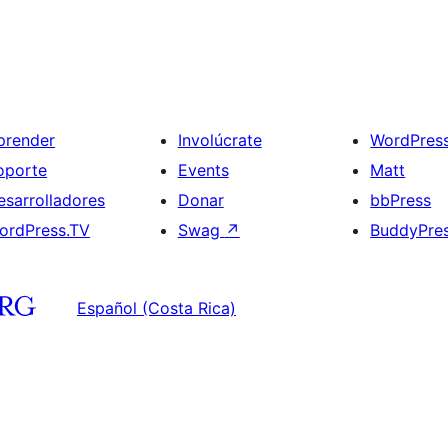
prender
Involúcrate
WordPres
oporte
Events
Matt
esarrolladores
Donar
bbPress
ordPress.TV
Swag
↗
BuddyPre
Español (Costa Rica)