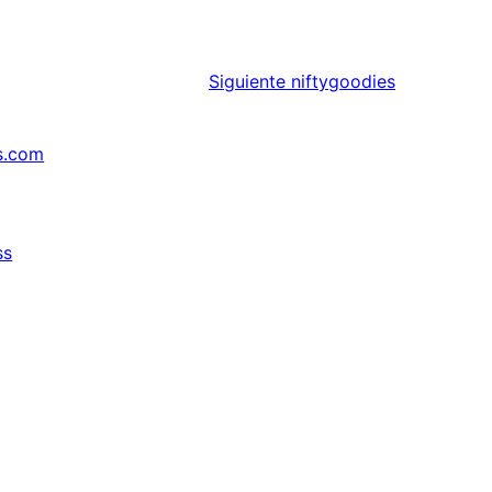
Siguiente
niftygoodies
s.com
ss