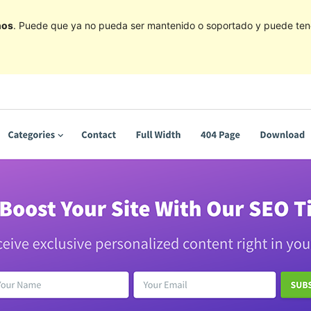
ños
. Puede que ya no pueda ser mantenido o soportado y puede tener