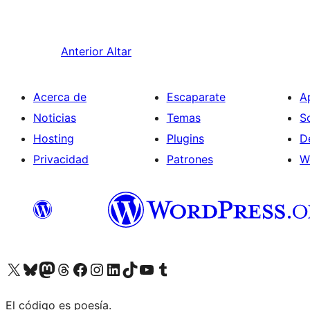
Anterior
Altar
Acerca de
Escaparate
A
Noticias
Temas
S
Hosting
Plugins
D
Privacidad
Patrones
W
Visit our X (formerly Twitter) account
Visit our Bluesky account
Visita nuestra cuenta de Twitter
Visit our Threads account
Visita nuestra página de Facebook
Visite nuestra cuenta de Instagram
Visit our LinkedIn account
Visit our TikTok account
Visit our YouTube channel
Visit our Tumblr account
El código es poesía.