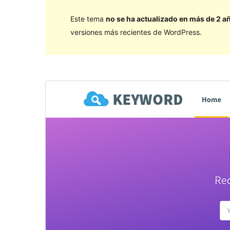
Este tema
no se ha actualizado en más de 2 a
versiones más recientes de WordPress.