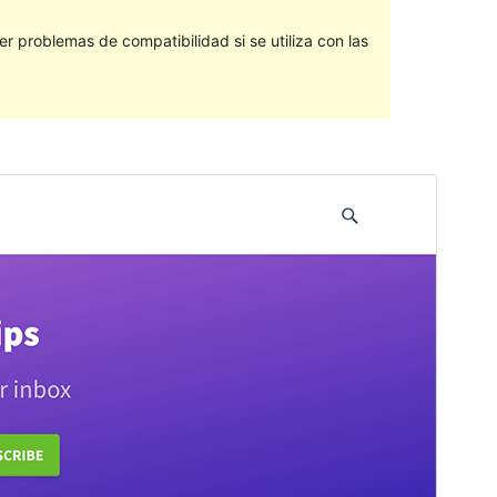
 problemas de compatibilidad si se utiliza con las
Vista previa
Descargar
Versión
1.5
Last updated
12 ’12-06:00′ Mayo ’12-06:00′ 2020
Active installations
50+
Theme homepage