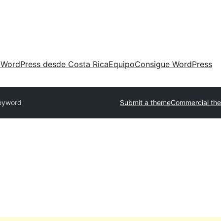
 WordPress desde Costa Rica
Equipo
Consigue WordPress
eyword
Submit a theme
Commercial th