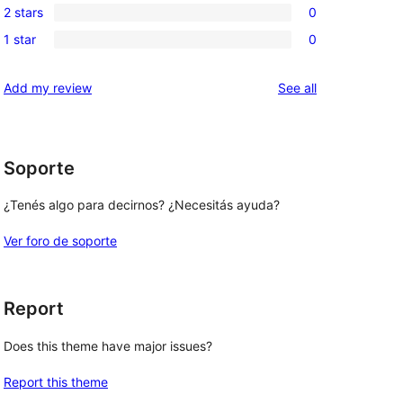
review
2 stars
0
star
3-
0
reviews
1 star
0
star
2-
0
reviews
star
1-
reviews
Add my review
See all
reviews
star
reviews
Soporte
¿Tenés algo para decirnos? ¿Necesitás ayuda?
Ver foro de soporte
Report
Does this theme have major issues?
Report this theme