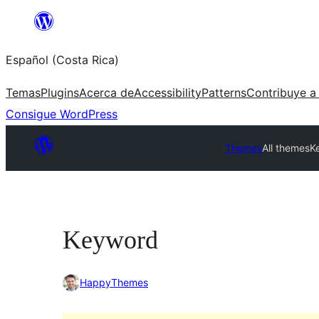
Saltar
al
Español (Costa Rica)
contenido
Temas
Plugins
Acerca de
Accessibility
Patterns
Contribuye a
Consigue WordPress
Themes
All themes
K
Keyword
HappyThemes