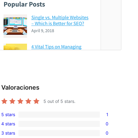
Valoraciones
5
out of 5 stars.
5 stars
1
1
4 stars
0
5-
0
3 stars
0
star
4-
0