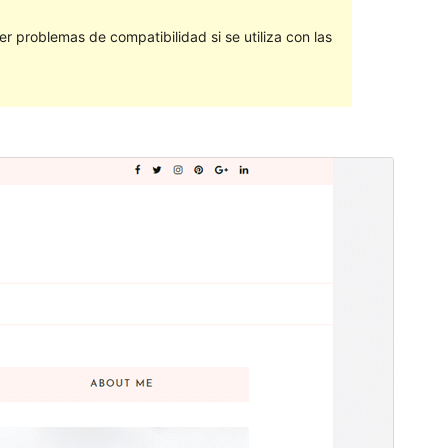
 problemas de compatibilidad si se utiliza con las
Vista previa
Descargar
Este es un tema hijo de
Kokoro
.
Versión
1.0.1
Last updated
28 ’28-06:00′ noviembre ’28-06:00′ 2018
Active installations
70+
WordPress version
4.5
Theme homepage