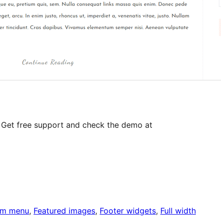
 Get free support and check the demo at
om menu
, 
Featured images
, 
Footer widgets
, 
Full width