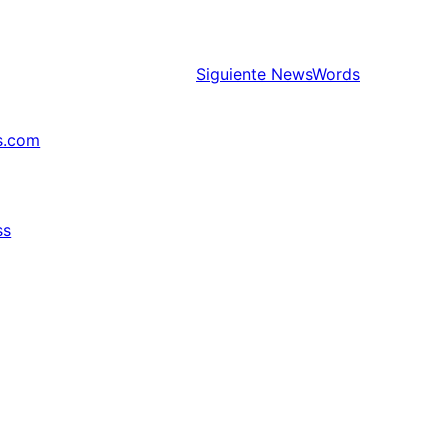
Siguiente
NewsWords
s.com
ss