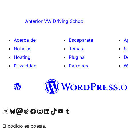
Anterior
VW Driving School
Acerca de
Escaparate
A
Noticias
Temas
S
Hosting
Plugins
D
Privacidad
Patrones
W
Visit our X (formerly Twitter) account
Visit our Bluesky account
Visita nuestra cuenta de Twitter
Visit our Threads account
Visita nuestra página de Facebook
Visite nuestra cuenta de Instagram
Visit our LinkedIn account
Visit our TikTok account
Visit our YouTube channel
Visit our Tumblr account
El código es poesía.