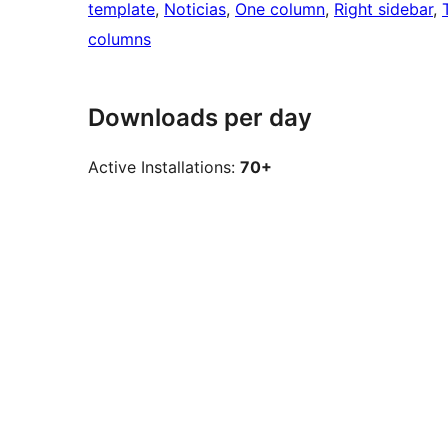
template
, 
Noticias
, 
One column
, 
Right sidebar
, 
columns
Downloads per day
Active Installations:
70+