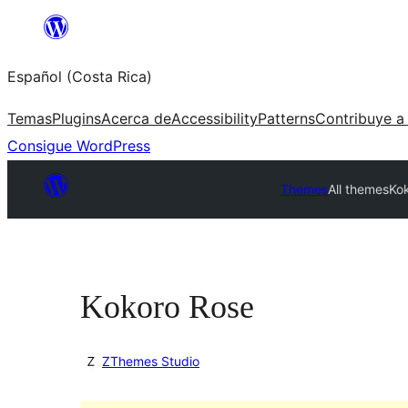
Saltar
al
Español (Costa Rica)
contenido
Temas
Plugins
Acerca de
Accessibility
Patterns
Contribuye a
Consigue WordPress
Themes
All themes
Ko
Kokoro Rose
ZThemes Studio