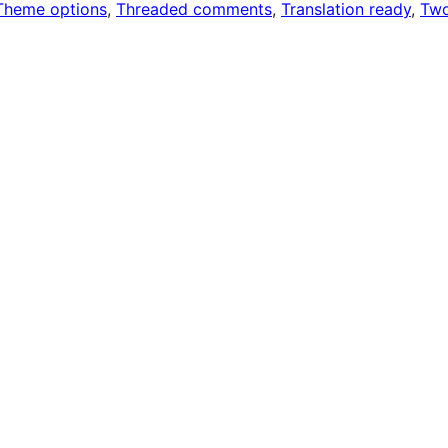
Theme options
, 
Threaded comments
, 
Translation ready
, 
Tw