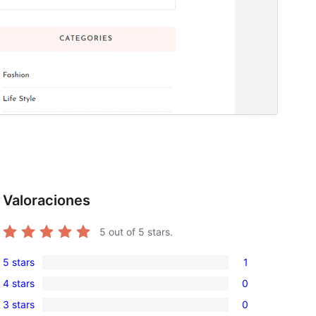
Valoraciones
5
out of 5 stars.
5 stars
1
1
4 stars
0
5-
0
3 stars
0
star
4-
0