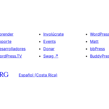
prender
Involúcrate
WordPres
oporte
Events
Matt
esarrolladores
Donar
bbPress
ordPress.TV
Swag
↗
BuddyPre
Español (Costa Rica)