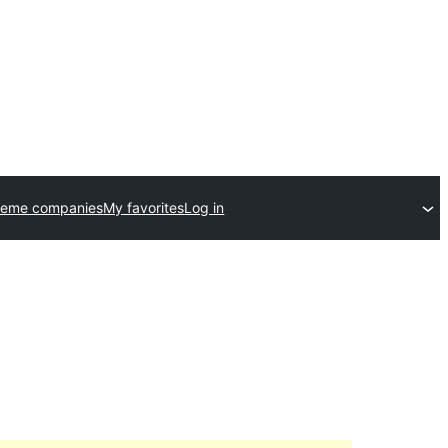
heme companies
My favorites
Log in