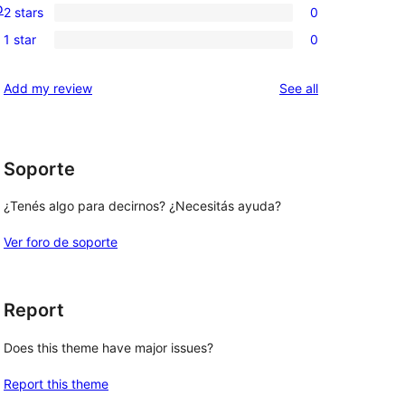
o
review
2 stars
0
star
3-
0
reviews
1 star
0
star
2-
0
reviews
star
1-
reviews
Add my review
See all
reviews
star
reviews
Soporte
¿Tenés algo para decirnos? ¿Necesitás ayuda?
Ver foro de soporte
Report
Does this theme have major issues?
Report this theme