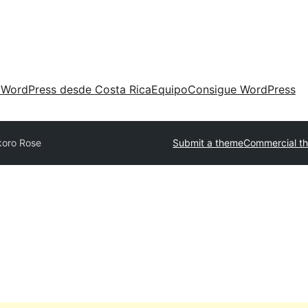
 WordPress desde Costa Rica
Equipo
Consigue WordPress
koro Rose
Submit a theme
Commercial t