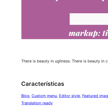
There is beauty in ugliness. There is beauty in 
Características
Blog
, 
Custom menu
, 
Editor style
, 
Featured ima
Translation ready