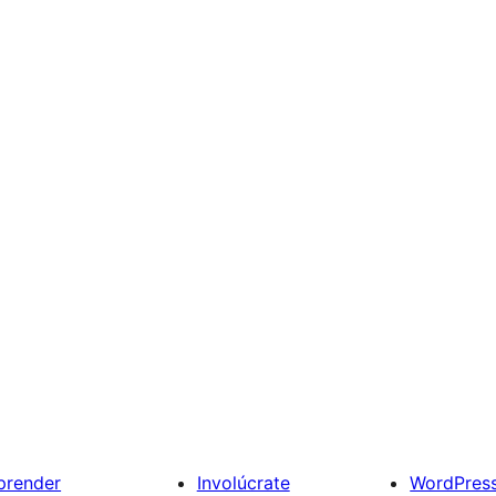
prender
Involúcrate
WordPres