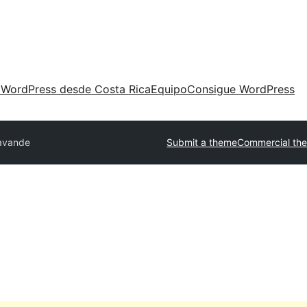
 WordPress desde Costa Rica
Equipo
Consigue WordPress
avande
Submit a theme
Commercial th