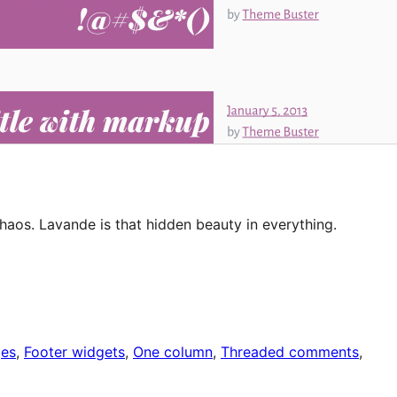
chaos. Lavande is that hidden beauty in everything.
ges
, 
Footer widgets
, 
One column
, 
Threaded comments
, 