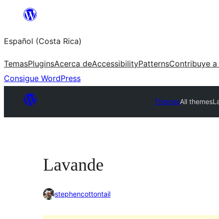
Saltar
al
Español (Costa Rica)
contenido
Temas
Plugins
Acerca de
Accessibility
Patterns
Contribuye a
Consigue WordPress
Themes
All themes
L
Lavande
stephencottontail