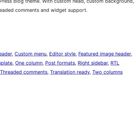
ress blog theme. With custom head, custom background,
threaded comments and widget support.
eader
, 
Custom menu
, 
Editor style
, 
Featured image header
, 
mplate
, 
One column
, 
Post formats
, 
Right sidebar
, 
RTL
Threaded comments
, 
Translation ready
, 
Two columns