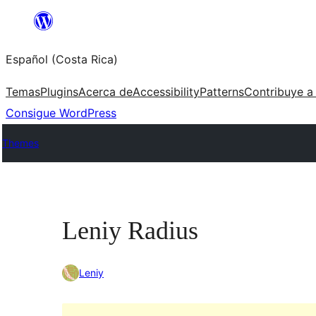
Saltar
al
Español (Costa Rica)
contenido
Temas
Plugins
Acerca de
Accessibility
Patterns
Contribuye a
Consigue WordPress
Themes
Leniy Radius
Leniy