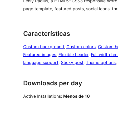
Leniy Radius, a HTML5+CSS3 responsive WordP
page template, featured posts, social icons, 
Características
Custom background
, 
Custom colors
, 
Custom h
Featured images
, 
Flexible header
, 
Full width te
language support
, 
Sticky post
, 
Theme options
, 
Downloads per day
Active Installations:
Menos de 10