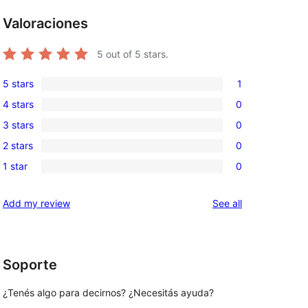
Valoraciones
5
out of 5 stars.
5 stars
1
1
4 stars
0
5-
0
3 stars
0
star
4-
0
review
2 stars
0
star
3-
0
reviews
1 star
0
star
2-
0
reviews
star
1-
reviews
Add my review
See all
reviews
star
reviews
Soporte
¿Tenés algo para decirnos? ¿Necesitás ayuda?