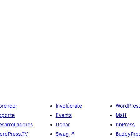
prender
Involúcrate
WordPres
oporte
Events
Matt
esarrolladores
Donar
bbPress
ordPress.TV
Swag
↗
BuddyPre