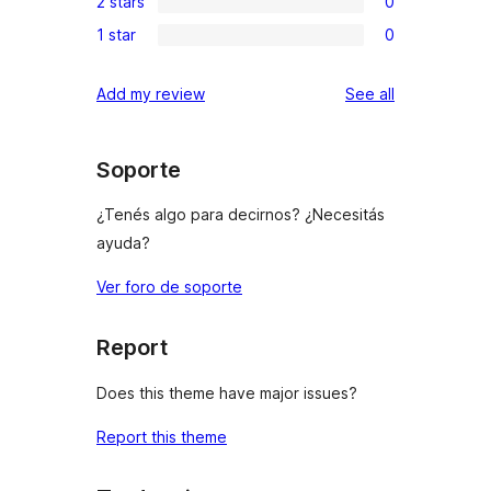
reviews
2 stars
0
star
3-
0
review
1 star
0
star
2-
0
reviews
star
1-
reviews
Add my review
See all
reviews
star
reviews
Soporte
¿Tenés algo para decirnos? ¿Necesitás
ayuda?
Ver foro de soporte
Report
Does this theme have major issues?
Report this theme