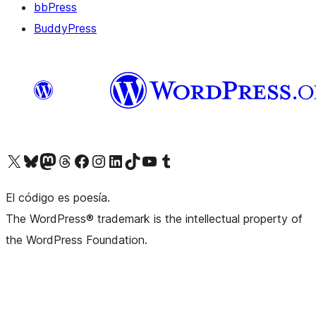
bbPress
BuddyPress
Visit our X (formerly Twitter) account
Visit our Bluesky account
Visita nuestra cuenta de Twitter
Visit our Threads account
Visita nuestra página de Facebook
Visite nuestra cuenta de Instagram
Visit our LinkedIn account
Visit our TikTok account
Visit our YouTube channel
Visit our Tumblr account
El código es poesía.
The WordPress® trademark is the intellectual property of
the WordPress Foundation.