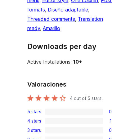
menu
, 
Editor style
, 
One column
, 
Post
formats
, 
Diseño adaptable
, 
Threaded comments
, 
Translation
ready
, 
Amarillo
Downloads per day
Active Installations:
10+
Valoraciones
4
out of 5 stars.
5 stars
0
0
4 stars
1
5-
1
3 stars
0
star
4-
0