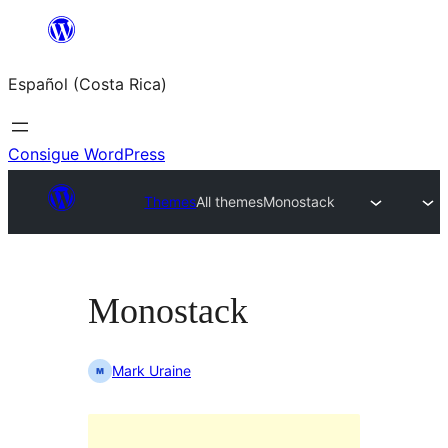
Saltar
al
Español (Costa Rica)
contenido
Consigue WordPress
Themes
All themes
Monostack
Monostack
Mark Uraine