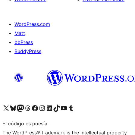
WordPress.com
Matt
bbPress
BuddyPress
Visit our X (formerly Twitter) account
Visit our Bluesky account
Visita nuestra cuenta de Twitter
Visit our Threads account
Visita nuestra página de Facebook
Visite nuestra cuenta de Instagram
Visit our LinkedIn account
Visit our TikTok account
Visit our YouTube channel
Visit our Tumblr account
El código es poesía.
The WordPress® trademark is the intellectual property