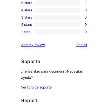
5 stars
1
1
4 stars
0
5-
0
3 stars
0
star
4-
0
review
2 stars
0
star
3-
0
reviews
1 star
0
star
2-
0
reviews
star
1-
reviews
Add my review
See all
reviews
star
reviews
Soporte
¿Tenés algo para decirnos? ¿Necesitás
ayuda?
Ver foro de soporte
Report