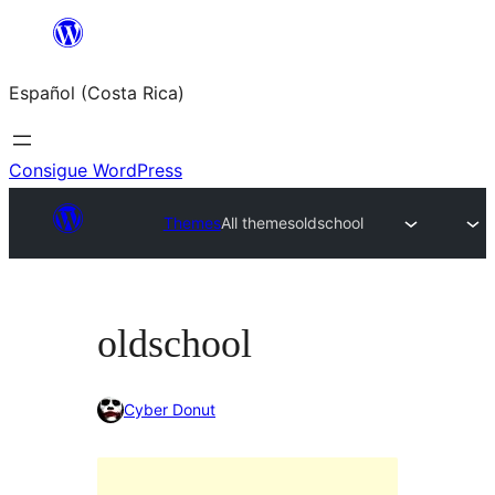
Saltar
al
Español (Costa Rica)
contenido
Consigue WordPress
Themes
All themes
oldschool
oldschool
Cyber Donut