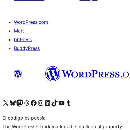
WordPress.com
Matt
bbPress
BuddyPress
Visit our X (formerly Twitter) account
Visit our Bluesky account
Visita nuestra cuenta de Twitter
Visit our Threads account
Visita nuestra página de Facebook
Visite nuestra cuenta de Instagram
Visit our LinkedIn account
Visit our TikTok account
Visit our YouTube channel
Visit our Tumblr account
El código es poesía.
The WordPress® trademark is the intellectual property