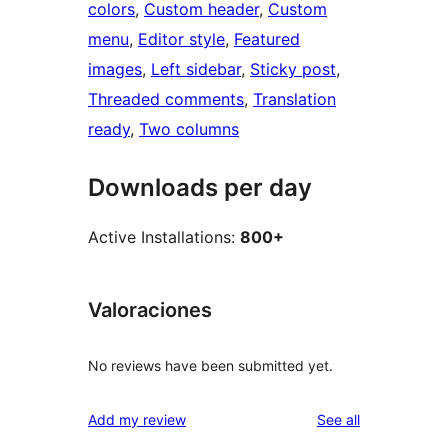
colors
, 
Custom header
, 
Custom
menu
, 
Editor style
, 
Featured
images
, 
Left sidebar
, 
Sticky post
, 
Threaded comments
, 
Translation
ready
, 
Two columns
Downloads per day
Active Installations:
800+
Valoraciones
No reviews have been submitted yet.
reviews
Add my review
See all