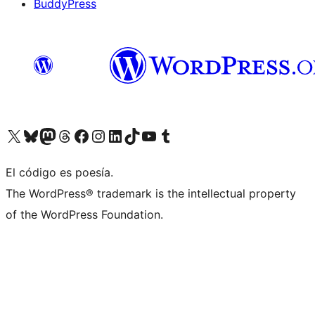
BuddyPress
Visit our X (formerly Twitter) account
Visit our Bluesky account
Visita nuestra cuenta de Twitter
Visit our Threads account
Visita nuestra página de Facebook
Visite nuestra cuenta de Instagram
Visit our LinkedIn account
Visit our TikTok account
Visit our YouTube channel
Visit our Tumblr account
El código es poesía.
The WordPress® trademark is the intellectual property
of the WordPress Foundation.