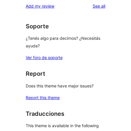
1-
reviews
Add my review
See all
reviews
star
reviews
Soporte
¿Tenés algo para decirnos? ¿Necesitás
ayuda?
Ver foro de soporte
Report
Does this theme have major issues?
Report this theme
Traducciones
This theme is available in the following