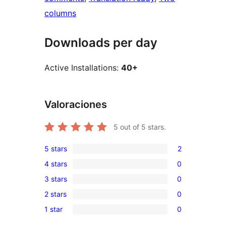
columns
Downloads per day
Active Installations:
40+
Valoraciones
5
out of 5 stars.
5 stars
2
2
4 stars
0
5-
0
3 stars
0
star
4-
0
reviews
2 stars
0
star
3-
0
reviews
1 star
0
star
2-
0
reviews
star