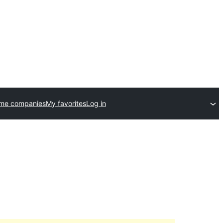
eme companies
My favorites
Log in