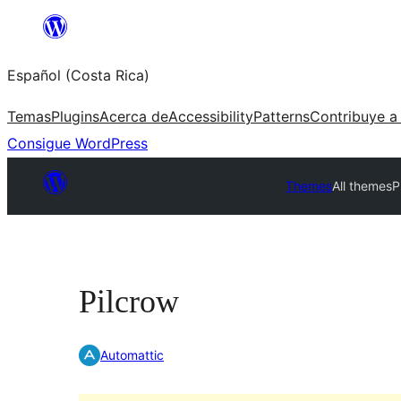
Saltar
al
Español (Costa Rica)
contenido
Temas
Plugins
Acerca de
Accessibility
Patterns
Contribuye a
Consigue WordPress
Themes
All themes
P
Pilcrow
Automattic