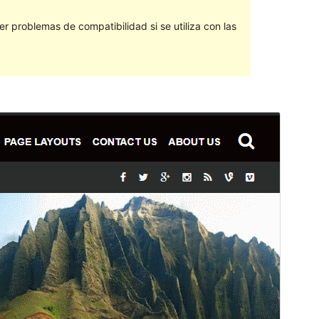
 problemas de compatibilidad si se utiliza con las
Vista previa
Descargar
Versión
1.0.6
Last updated
23 ’23-06:00′ Abril ’23-06:00′ 2018
Active installations
10+