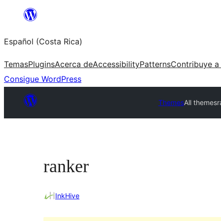
Saltar
al
Español (Costa Rica)
contenido
Temas
Plugins
Acerca de
Accessibility
Patterns
Contribuye a
Consigue WordPress
Themes
All themes
r
ranker
InkHive