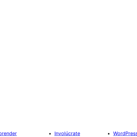
prender
Involúcrate
WordPres