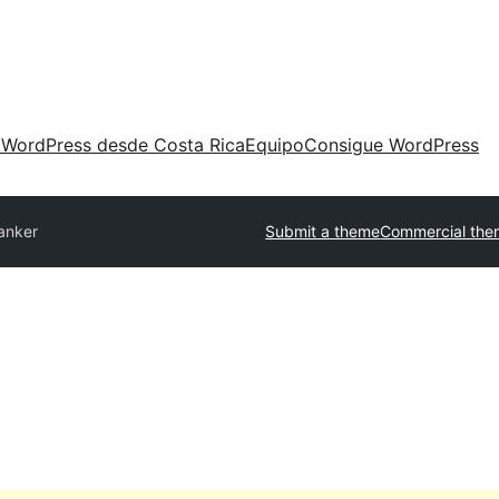
 WordPress desde Costa Rica
Equipo
Consigue WordPress
anker
Submit a theme
Commercial the