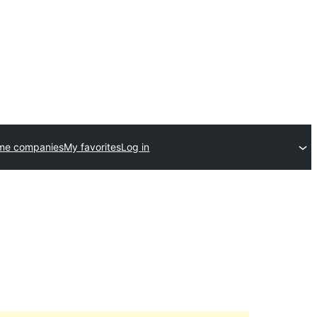
me companies
My favorites
Log in