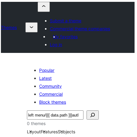
Submit a theme
Themes
Commercial theme companies
My favorites
Log in
Popular
Latest
Community
Commercial
Block themes
Buscar
0 themes
Layout
Features
Subjects