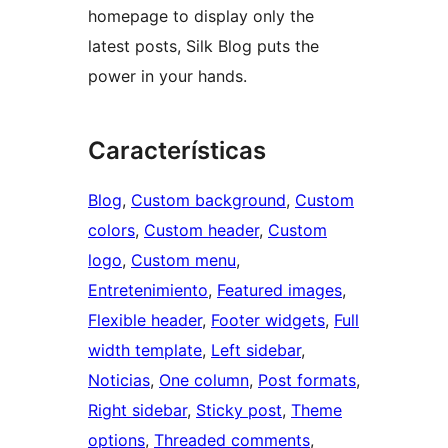
homepage to display only the
latest posts, Silk Blog puts the
power in your hands.
Características
Blog
, 
Custom background
, 
Custom
colors
, 
Custom header
, 
Custom
logo
, 
Custom menu
, 
Entretenimiento
, 
Featured images
, 
Flexible header
, 
Footer widgets
, 
Full
width template
, 
Left sidebar
, 
Noticias
, 
One column
, 
Post formats
, 
Right sidebar
, 
Sticky post
, 
Theme
options
, 
Threaded comments
, 