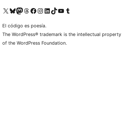
Visit our X (formerly Twitter) account
Visit our Bluesky account
Visita nuestra cuenta de Twitter
Visit our Threads account
Visita nuestra página de Facebook
Visite nuestra cuenta de Instagram
Visit our LinkedIn account
Visit our TikTok account
Visit our YouTube channel
Visit our Tumblr account
El código es poesía.
The WordPress® trademark is the intellectual property
of the WordPress Foundation.