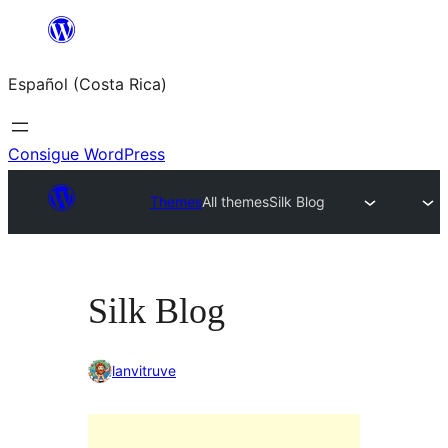
Saltar
al
Español (Costa Rica)
contenido
Consigue WordPress
Themes
All themes
Silk Blog
Silk Blog
lanvitruve