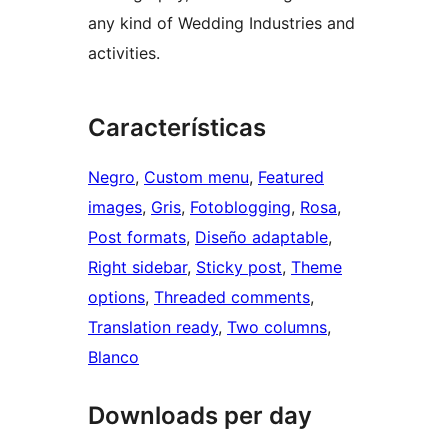
any kind of Wedding Industries and
activities.
Características
Negro
, 
Custom menu
, 
Featured
images
, 
Gris
, 
Fotoblogging
, 
Rosa
, 
Post formats
, 
Diseño adaptable
, 
Right sidebar
, 
Sticky post
, 
Theme
options
, 
Threaded comments
, 
Translation ready
, 
Two columns
, 
Blanco
Downloads per day