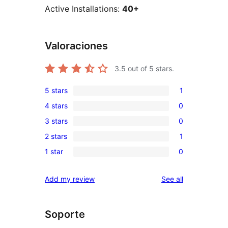
Active Installations:
40+
Valoraciones
3.5
out of 5 stars.
5 stars
1
1
4 stars
0
5-
0
3 stars
0
star
4-
0
review
2 stars
1
star
3-
1
reviews
1 star
0
star
2-
0
reviews
star
1-
reviews
Add my review
See all
review
star
reviews
Soporte