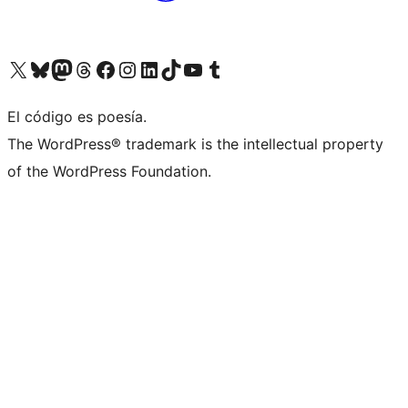
Visit our X (formerly Twitter) account
Visit our Bluesky account
Visita nuestra cuenta de Twitter
Visit our Threads account
Visita nuestra página de Facebook
Visite nuestra cuenta de Instagram
Visit our LinkedIn account
Visit our TikTok account
Visit our YouTube channel
Visit our Tumblr account
El código es poesía.
The WordPress® trademark is the intellectual property
of the WordPress Foundation.