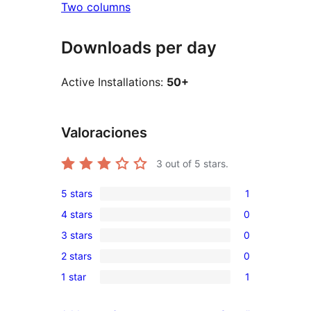
Two columns
Downloads per day
Active Installations:
50+
Valoraciones
3
out of 5 stars.
5 stars
1
1
4 stars
0
5-
0
3 stars
0
star
4-
0
review
2 stars
0
star
3-
0
reviews
1 star
1
star
2-
1
reviews
star
1-