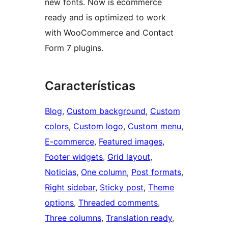
new fonts. Now is ecommerce
ready and is optimized to work
with WooCommerce and Contact
Form 7 plugins.
Características
Blog
, 
Custom background
, 
Custom
colors
, 
Custom logo
, 
Custom menu
, 
E-commerce
, 
Featured images
, 
Footer widgets
, 
Grid layout
, 
Noticias
, 
One column
, 
Post formats
, 
Right sidebar
, 
Sticky post
, 
Theme
options
, 
Threaded comments
, 
Three columns
, 
Translation ready
, 