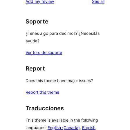
reviews
Add my review
See all
reviews
star
review
Soporte
¿Tenés algo para decirnos? ¿Necesitás
ayuda?
Ver foro de soporte
Report
Does this theme have major issues?
Report this theme
Traducciones
This theme is available in the following
languages:
English (Canada)
,
English