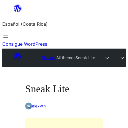
Saltar
al
Español (Costa Rica)
contenido
Consigue WordPress
Themes
All themes
Sneak Lite
Sneak Lite
alexvtn