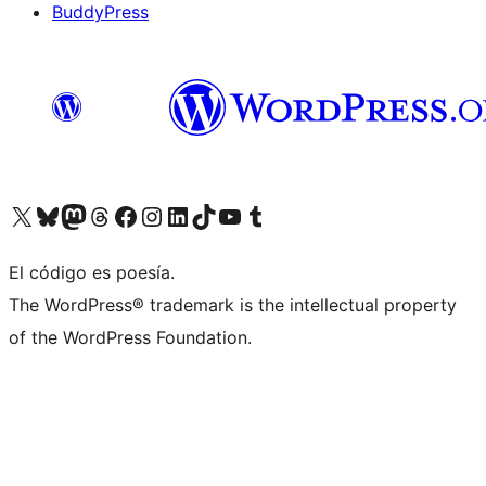
BuddyPress
Visit our X (formerly Twitter) account
Visit our Bluesky account
Visita nuestra cuenta de Twitter
Visit our Threads account
Visita nuestra página de Facebook
Visite nuestra cuenta de Instagram
Visit our LinkedIn account
Visit our TikTok account
Visit our YouTube channel
Visit our Tumblr account
El código es poesía.
The WordPress® trademark is the intellectual property
of the WordPress Foundation.