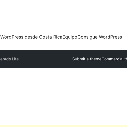
 WordPress desde Costa Rica
Equipo
Consigue WordPress
erAds Lite
Submit a theme
Commercial 