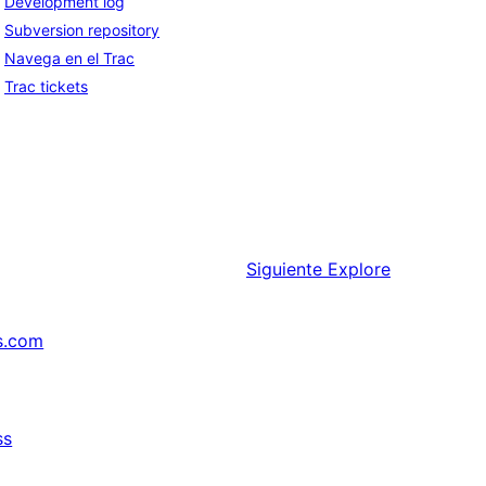
Development log
Subversion repository
Navega en el Trac
Trac tickets
Siguiente
Explore
s.com
ss