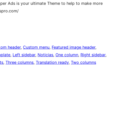
Super Ads is your ultimate Theme to help to make more
dspro.com/
tom header
, 
Custom menu
, 
Featured image header
, 
mplate
, 
Left sidebar
, 
Noticias
, 
One column
, 
Right sidebar
, 
ts
, 
Three columns
, 
Translation ready
, 
Two columns