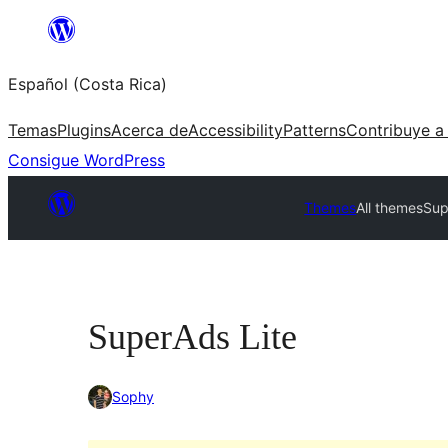
Saltar
al
Español (Costa Rica)
contenido
Temas
Plugins
Acerca de
Accessibility
Patterns
Contribuye a
Consigue WordPress
Themes
All themes
Sup
SuperAds Lite
Sophy