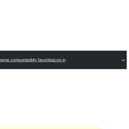
theme companies
My favorites
Log in