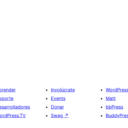
prender
Involúcrate
WordPres
oporte
Events
Matt
esarrolladores
Donar
bbPress
ordPress.TV
Swag
↗
BuddyPre