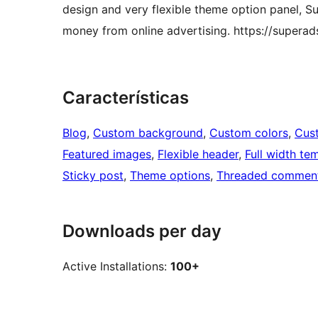
design and very flexible theme option panel, 
money from online advertising. https://supera
Características
Blog
, 
Custom background
, 
Custom colors
, 
Cus
Featured images
, 
Flexible header
, 
Full width te
Sticky post
, 
Theme options
, 
Threaded commen
Downloads per day
Active Installations:
100+