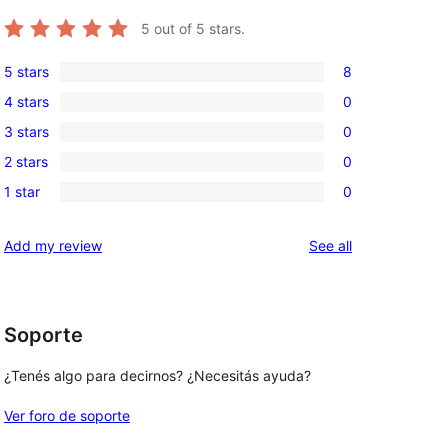
5
out of 5 stars.
5 stars
8
8
4 stars
0
5-
0
3 stars
0
star
4-
0
reviews
2 stars
0
star
3-
0
reviews
1 star
0
star
2-
0
reviews
star
1-
reviews
Add my review
See all
reviews
star
reviews
Soporte
¿Tenés algo para decirnos? ¿Necesitás ayuda?
Ver foro de soporte