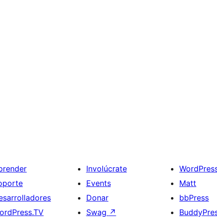
prender
Involúcrate
WordPres
oporte
Events
Matt
esarrolladores
Donar
bbPress
ordPress.TV
Swag
↗
BuddyPre