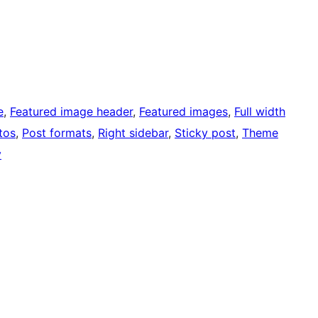
e
, 
Featured image header
, 
Featured images
, 
Full width
tos
, 
Post formats
, 
Right sidebar
, 
Sticky post
, 
Theme
y