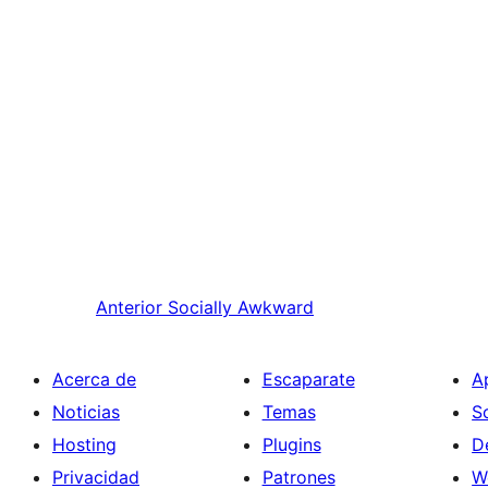
Anterior
Socially Awkward
Acerca de
Escaparate
A
Noticias
Temas
S
Hosting
Plugins
D
Privacidad
Patrones
W