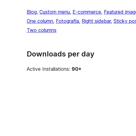
Blog
, 
Custom menu
, 
E-commerce
, 
Featured imag
One column
, 
Fotografía
, 
Right sidebar
, 
Sticky po
Two columns
Downloads per day
Active Installations:
90+