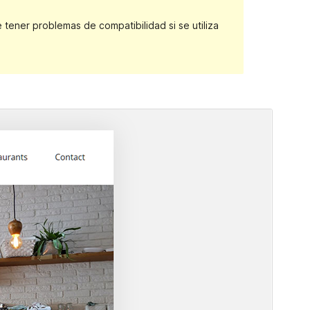
ener problemas de compatibilidad si se utiliza
Vista previa
Descargar
Versión
1.0.5
Last updated
17 ’17-06:00′ Febrero ’17-06:00′ 2017
Active installations
90+
Theme homepage