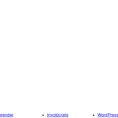
prender
Involúcrate
WordPres