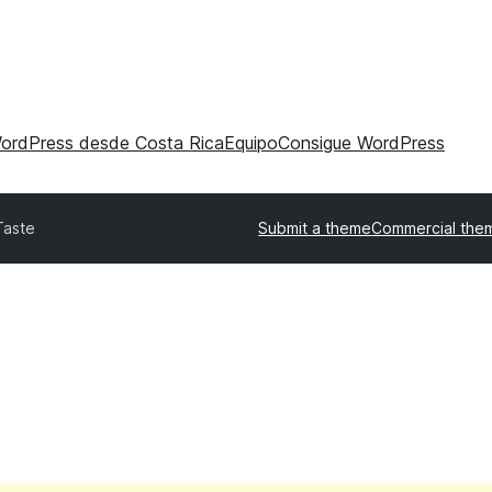
WordPress desde Costa Rica
Equipo
Consigue WordPress
Taste
Submit a theme
Commercial the