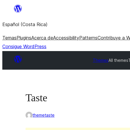
Saltar
al
Español (Costa Rica)
contenido
Temas
Plugins
Acerca de
Accessibility
Patterns
Contribuye a 
Consigue WordPress
Themes
All themes
Taste
themetaste