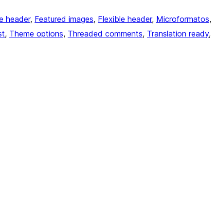
e header
, 
Featured images
, 
Flexible header
, 
Microformatos
, 
st
, 
Theme options
, 
Threaded comments
, 
Translation ready
, 