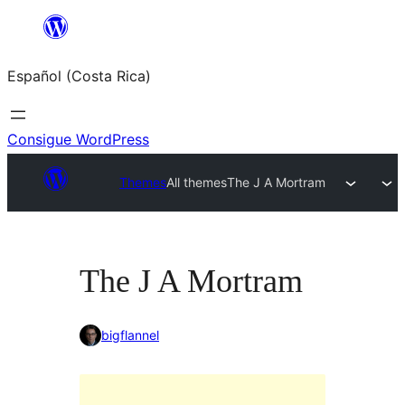
Saltar
al
Español (Costa Rica)
contenido
Consigue WordPress
Themes
All themes
The J A Mortram
The J A Mortram
bigflannel