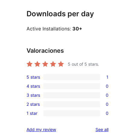
Downloads per day
Active Installations:
30+
Valoraciones
5
out of 5 stars.
5 stars
1
1
4 stars
0
5-
0
3 stars
0
star
4-
0
review
2 stars
0
star
3-
0
reviews
1 star
0
star
2-
0
reviews
star
1-
reviews
Add my review
See all
reviews
star