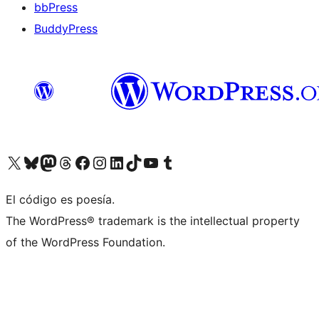
bbPress
BuddyPress
Visit our X (formerly Twitter) account
Visit our Bluesky account
Visita nuestra cuenta de Twitter
Visit our Threads account
Visita nuestra página de Facebook
Visite nuestra cuenta de Instagram
Visit our LinkedIn account
Visit our TikTok account
Visit our YouTube channel
Visit our Tumblr account
El código es poesía.
The WordPress® trademark is the intellectual property
of the WordPress Foundation.