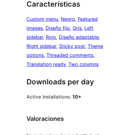
Características
Custom menu
, 
Negro
, 
Featured
images
, 
Diseño fijo
, 
Gris
, 
Left
sidebar
, 
Rojo
, 
Diseño adaptable
, 
Right sidebar
, 
Sticky post
, 
Theme
options
, 
Threaded comments
, 
Translation ready
, 
Two columns
Downloads per day
Active Installations:
10+
Valoraciones