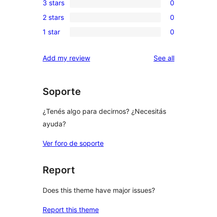
3 stars
0
star
4-
0
review
2 stars
0
star
3-
0
reviews
1 star
0
star
2-
0
reviews
star
1-
reviews
Add my review
See all
reviews
star
reviews
Soporte
¿Tenés algo para decirnos? ¿Necesitás
ayuda?
Ver foro de soporte
Report
Does this theme have major issues?
Report this theme