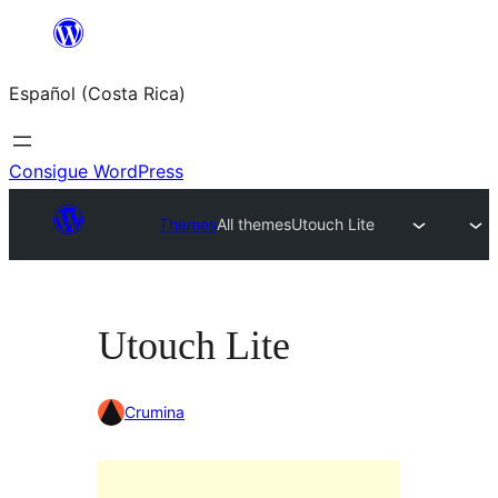
Saltar
al
Español (Costa Rica)
contenido
Consigue WordPress
Themes
All themes
Utouch Lite
Utouch Lite
Crumina