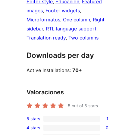
Editor style
, 
Educación
, 
Featured
images
, 
Footer widgets
, 
Microformatos
, 
One column
, 
Right
sidebar
, 
RTL language support
, 
Translation ready
, 
Two columns
Downloads per day
Active Installations:
70+
Valoraciones
5
out of 5 stars.
5 stars
1
1
4 stars
0
5-
0