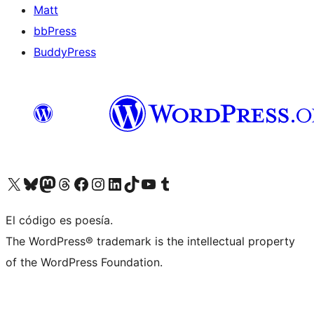
Matt
bbPress
BuddyPress
Visit our X (formerly Twitter) account
Visit our Bluesky account
Visita nuestra cuenta de Twitter
Visit our Threads account
Visita nuestra página de Facebook
Visite nuestra cuenta de Instagram
Visit our LinkedIn account
Visit our TikTok account
Visit our YouTube channel
Visit our Tumblr account
El código es poesía.
The WordPress® trademark is the intellectual property
of the WordPress Foundation.