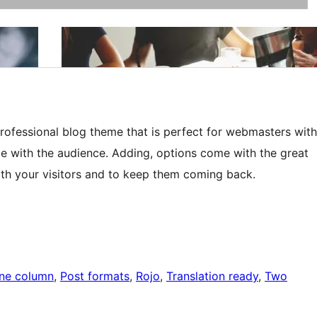
rofessional blog theme that is perfect for webmasters with
ge with the audience. Adding, options come with the great
ith your visitors and to keep them coming back.
ne column
, 
Post formats
, 
Rojo
, 
Translation ready
, 
Two