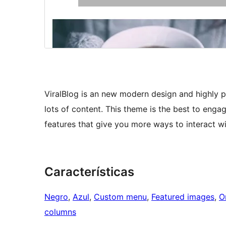
ViralBlog is an new modern design and highly p
lots of content. This theme is the best to enga
features that give you more ways to interact w
Características
Negro
, 
Azul
, 
Custom menu
, 
Featured images
, 
O
columns