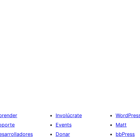
prender
Involúcrate
WordPres
oporte
Events
Matt
esarrolladores
Donar
bbPress