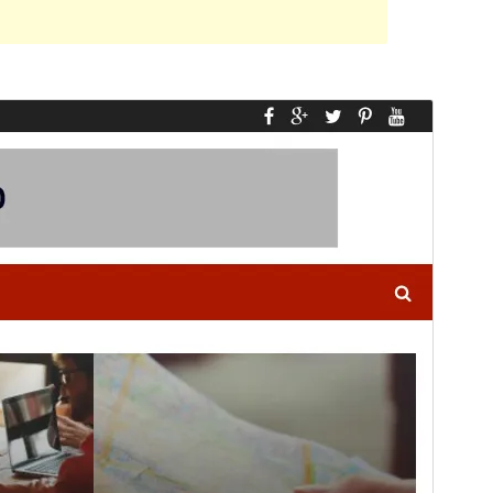
Vista previa
Descargar
Versión
1.1.4
Last updated
23 ’23-06:00′ Junio ’23-06:00′ 2016
Active installations
30+
WordPress version
4.3
Theme homepage