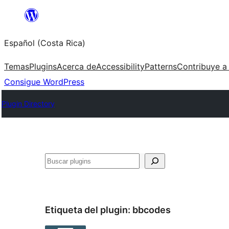
Saltar
al
Español (Costa Rica)
contenido
Temas
Plugins
Acerca de
Accessibility
Patterns
Contribuye a
Consigue WordPress
Plugin Directory
Buscar
Etiqueta del plugin:
bbcodes