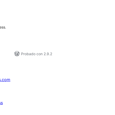
tal
loraciones
ess.
Probado con 2.9.2
s.com
ss