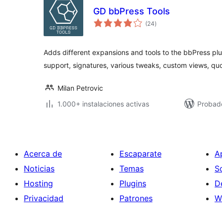
GD bbPress Tools
total
(24
)
de
valoraciones
Adds different expansions and tools to the bbPress p
support, signatures, various tweaks, custom views, q
Milan Petrovic
1.000+ instalaciones activas
Probado
Acerca de
Escaparate
A
Noticias
Temas
S
Hosting
Plugins
D
Privacidad
Patrones
W