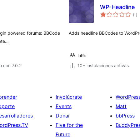
WP-Headline
to
(1
)
de
va
lugin powered forums: BBCode
Adds headline BBCodes to WordPr
uote…
LiRo
 con 7.0.2
10+ instalaciones activas
prender
Involúcrate
WordPres
oporte
Events
Matt
esarrolladores
Donar
bbPress
ordPress.TV
Five for the
BuddyPre
Future