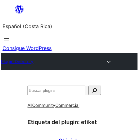
Saltar
al
Español (Costa Rica)
contenido
Consigue WordPress
Plugin Directory
Buscar
All
Community
Commercial
Etiqueta del plugin:
etiket