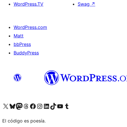
WordPress.TV
Swag
↗
WordPress.com
Matt
bbPress
BuddyPress
Visit our X (formerly Twitter) account
Visit our Bluesky account
Visita nuestra cuenta de Twitter
Visit our Threads account
Visita nuestra página de Facebook
Visite nuestra cuenta de Instagram
Visit our LinkedIn account
Visit our TikTok account
Visit our YouTube channel
Visit our Tumblr account
El código es poesía.