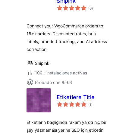
Shipink
total
(5
)
de
valoraciones
Connect your WooCommerce orders to
15+ carriers. Discounted rates, bulk
labels, branded tracking, and AI address
correction.
Shipink
100+ instalaciones activas
Probado con 6.9.6
Etiketlere Title
total
(1
)
de
valoraciones
Etiketlerin başlığında rakam ya da hiç bir
şey yazmaması yerine SEO için etiketin