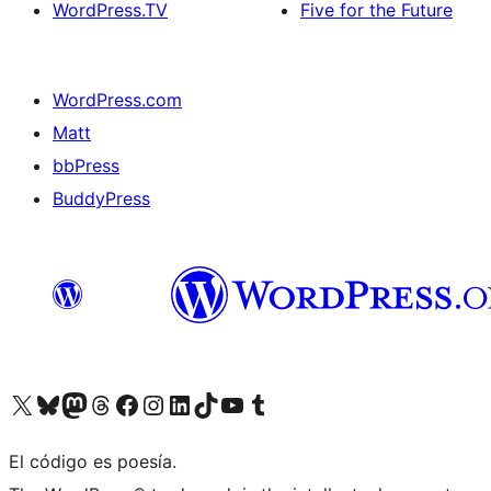
WordPress.TV
Five for the Future
WordPress.com
Matt
bbPress
BuddyPress
Visit our X (formerly Twitter) account
Visit our Bluesky account
Visita nuestra cuenta de Twitter
Visit our Threads account
Visita nuestra página de Facebook
Visite nuestra cuenta de Instagram
Visit our LinkedIn account
Visit our TikTok account
Visit our YouTube channel
Visit our Tumblr account
El código es poesía.