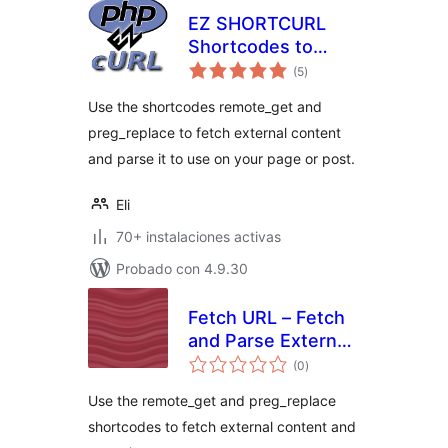
EZ SHORTCURL
Shortcodes to
total
Fetch and Parse
(5
)
de
valoraciones
External Content
Use the shortcodes remote_get and
preg_replace to fetch external content
and parse it to use on your page or post.
Eli
70+ instalaciones activas
Probado con 4.9.30
Fetch URL – Fetch
and Parse External
total
Content
(0
)
de
valoraciones
Use the remote_get and preg_replace
shortcodes to fetch external content and