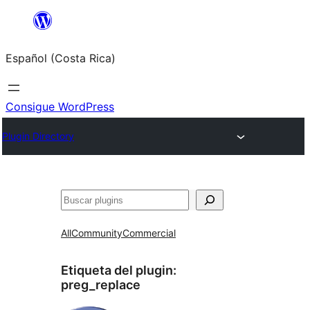
Saltar
al
Español (Costa Rica)
contenido
Consigue WordPress
Plugin Directory
Buscar
All
Community
Commercial
Etiqueta del plugin:
preg_replace