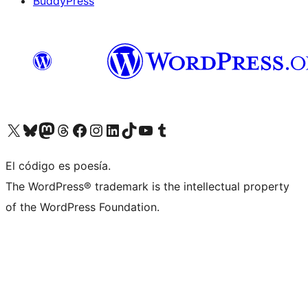
BuddyPress
Visit our X (formerly Twitter) account
Visit our Bluesky account
Visita nuestra cuenta de Twitter
Visit our Threads account
Visita nuestra página de Facebook
Visite nuestra cuenta de Instagram
Visit our LinkedIn account
Visit our TikTok account
Visit our YouTube channel
Visit our Tumblr account
El código es poesía.
The WordPress® trademark is the intellectual property
of the WordPress Foundation.