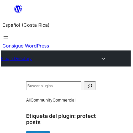
Saltar
al
Español (Costa Rica)
contenido
Consigue WordPress
Plugin Directory
Buscar
All
Community
Commercial
Etiqueta del plugin:
protect
posts