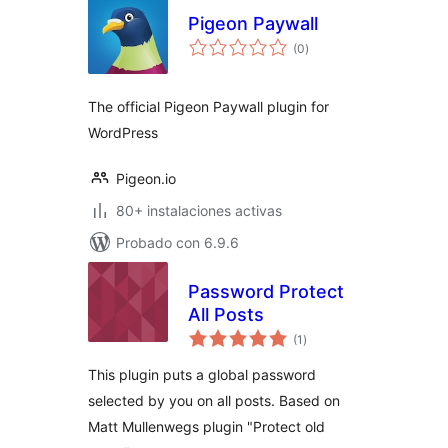
Pigeon Paywall
total
(0
)
de
valoraciones
The official Pigeon Paywall plugin for
WordPress
Pigeon.io
80+ instalaciones activas
Probado con 6.9.6
Password Protect
All Posts
total
(1
)
de
valoraciones
This plugin puts a global password
selected by you on all posts. Based on
Matt Mullenwegs plugin "Protect old