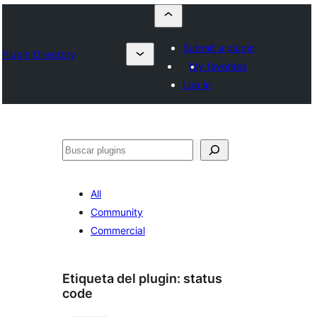
Submit a plugin
Plugin Directory
My favorites
Log in
Buscar
All
Community
Commercial
Etiqueta del plugin:
status
code