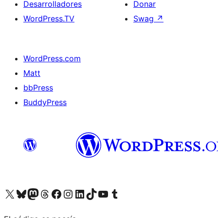
Desarrolladores
Donar
WordPress.TV
Swag
↗
WordPress.com
Matt
bbPress
BuddyPress
Visit our X (formerly Twitter) account
Visit our Bluesky account
Visita nuestra cuenta de Twitter
Visit our Threads account
Visita nuestra página de Facebook
Visite nuestra cuenta de Instagram
Visit our LinkedIn account
Visit our TikTok account
Visit our YouTube channel
Visit our Tumblr account