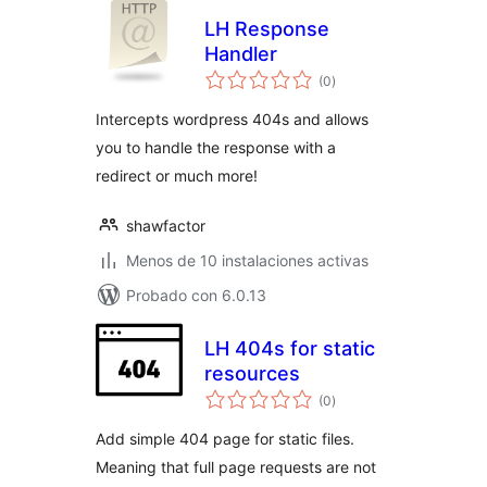
LH Response
Handler
total
(0
)
de
valoraciones
Intercepts wordpress 404s and allows
you to handle the response with a
redirect or much more!
shawfactor
Menos de 10 instalaciones activas
Probado con 6.0.13
LH 404s for static
resources
total
(0
)
de
valoraciones
Add simple 404 page for static files.
Meaning that full page requests are not