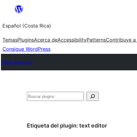
Saltar
al
Español (Costa Rica)
contenido
Temas
Plugins
Acerca de
Accessibility
Patterns
Contribuye a
Consigue WordPress
Plugin Directory
Buscar
Etiqueta del plugin:
text editor