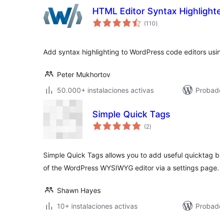
HTML Editor Syntax Highlight
total
(110
)
de
valoraciones
Add syntax highlighting to WordPress code editors usi
Peter Mukhortov
50.000+ instalaciones activas
Probad
Simple Quick Tags
total
(2
)
de
valoraciones
Simple Quick Tags allows you to add useful quicktag 
of the WordPress WYSIWYG editor via a settings page.
Shawn Hayes
10+ instalaciones activas
Probad