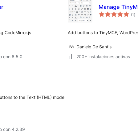
er
Manage TinyM
to
(1
)
de
va
ng CodeMirror.js
Add buttons to TinyMCE, WordPress'
Daniele De Santis
o con 6.5.0
200+ instalaciones activas
buttons to the Text (HTML) mode
o con 4.2.39