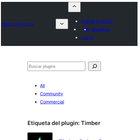
Submit a plugin
Plugin Directory
My favorites
Log in
Buscar
All
Community
Commercial
Etiqueta del plugin:
Timber