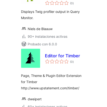
total
(0
)
de
valoraciones
Displays Twig profiler output in Query
Monitor.
Niels de Blaauw
90+ instalaciones activas
Probado con 6.0.0
Editor for Timber
total
(0
)
de
valoraciones
Page, Theme & Plugin Editor Extension
for Timber
http://www.upstatement.com/timber/
dweipert
60+ instalaciones activas