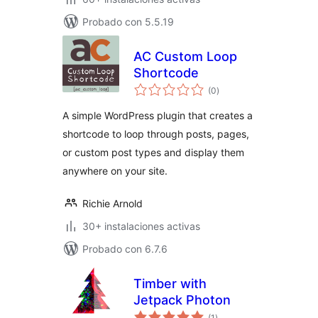
Probado con 5.5.19
AC Custom Loop
Shortcode
total
(0
)
de
valoraciones
A simple WordPress plugin that creates a
shortcode to loop through posts, pages,
or custom post types and display them
anywhere on your site.
Richie Arnold
30+ instalaciones activas
Probado con 6.7.6
Timber with
Jetpack Photon
total
(1
)