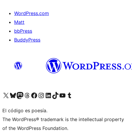
WordPress.com
Matt
bbPress
BuddyPress
Visit our X (formerly Twitter) account
Visit our Bluesky account
Visita nuestra cuenta de Twitter
Visit our Threads account
Visita nuestra página de Facebook
Visite nuestra cuenta de Instagram
Visit our LinkedIn account
Visit our TikTok account
Visit our YouTube channel
Visit our Tumblr account
El código es poesía.
The WordPress® trademark is the intellectual property
of the WordPress Foundation.