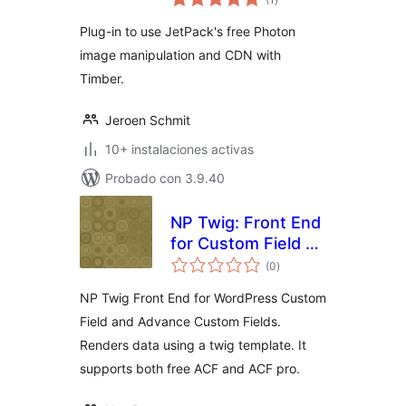
de
valoraciones
Plug-in to use JetPack's free Photon
image manipulation and CDN with
Timber.
Jeroen Schmit
10+ instalaciones activas
Probado con 3.9.40
NP Twig: Front End
for Custom Field &
total
ACF
(0
)
de
valoraciones
NP Twig Front End for WordPress Custom
Field and Advance Custom Fields.
Renders data using a twig template. It
supports both free ACF and ACF pro.