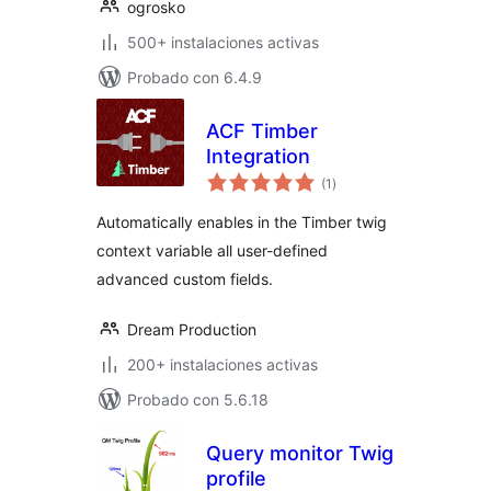
ogrosko
500+ instalaciones activas
Probado con 6.4.9
ACF Timber
Integration
total
(1
)
de
valoraciones
Automatically enables in the Timber twig
context variable all user-defined
advanced custom fields.
Dream Production
200+ instalaciones activas
Probado con 5.6.18
Query monitor Twig
profile