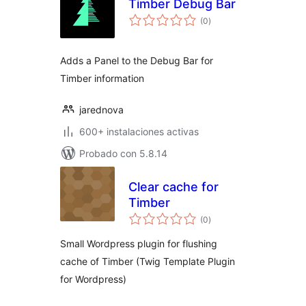
Timber Debug Bar
total
(0
)
de
valoraciones
Adds a Panel to the Debug Bar for
Timber information
jarednova
600+ instalaciones activas
Probado con 5.8.14
Clear cache for
Timber
total
(0
)
de
valoraciones
Small Wordpress plugin for flushing
cache of Timber (Twig Template Plugin
for Wordpress)