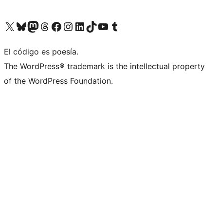
Visit our X (formerly Twitter) account
Visit our Bluesky account
Visita nuestra cuenta de Twitter
Visit our Threads account
Visita nuestra página de Facebook
Visite nuestra cuenta de Instagram
Visit our LinkedIn account
Visit our TikTok account
Visit our YouTube channel
Visit our Tumblr account
El código es poesía.
The WordPress® trademark is the intellectual property
of the WordPress Foundation.