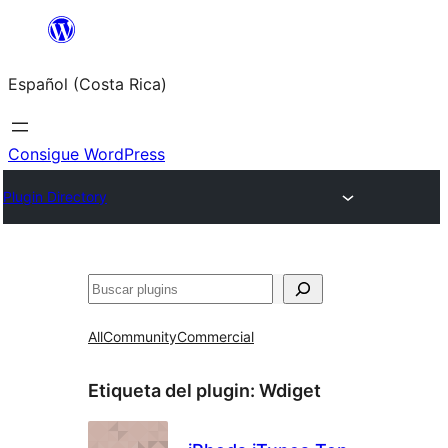
Saltar
al
Español (Costa Rica)
contenido
Consigue WordPress
Plugin Directory
Buscar
All
Community
Commercial
Etiqueta del plugin:
Wdiget