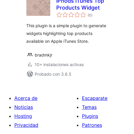
iPhods iTunes Top
Products Widget
total
(0
)
de
valoraciones
This plugin is a simple plugin to generate
widgets highlighting top products
available on Apple iTunes Store.
bradmkjr
10+ instalaciones activas
Probado con 3.6.5
Acerca de
Escaparate
Noticias
Temas
Hosting
Plugins
Privacidad
Patrones