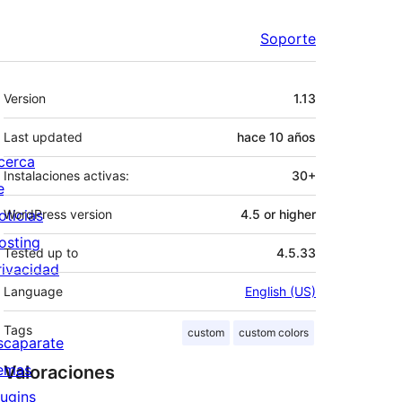
Soporte
Meta
Version
1.13
Last updated
hace
10 años
cerca
Instalaciones activas:
30+
e
oticias
WordPress version
4.5 or higher
osting
Tested up to
4.5.33
rivacidad
Language
English (US)
Tags
custom
custom colors
scaparate
emas
Valoraciones
lugins