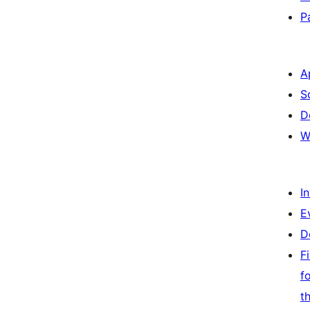
P
A
S
D
W
I
E
D
F
f
t