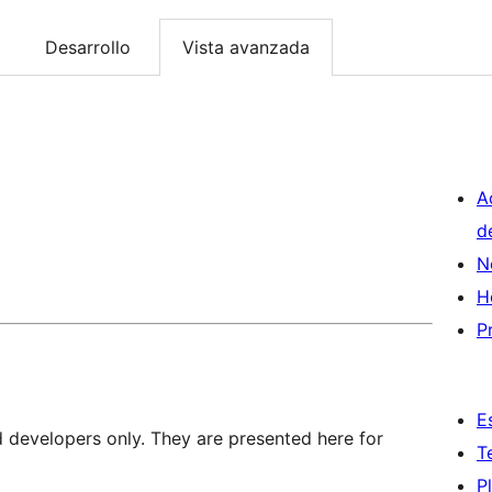
Desarrollo
Vista avanzada
A
d
N
H
P
E
d developers only. They are presented here for
T
P