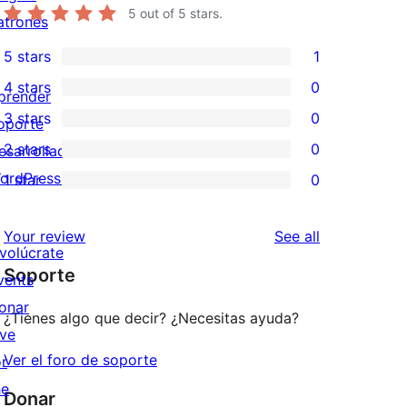
5
out of 5 stars.
atrones
5 stars
1
1
4 stars
0
5-
prender
0
3 stars
0
star
oporte
4-
0
2 stars
0
review
esarrolladores
star
3-
0
ordPress.TV
1 star
0
reviews
star
2-
0
reviews
star
1-
reviews
Your review
See all
reviews
star
nvolúcrate
Soporte
reviews
vents
onar
¿Tienes algo que decir? ¿Necesitas ayuda?
ive
Ver el foro de soporte
or
he
Donar