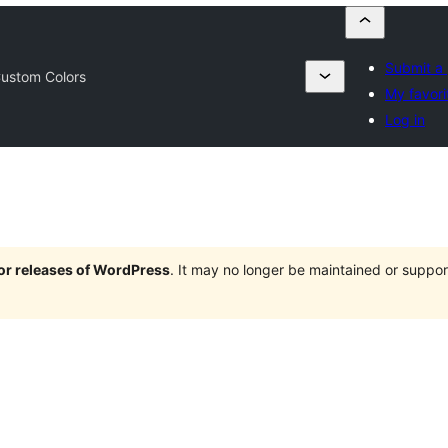
Submit a 
ustom Colors
My favori
Log in
jor releases of WordPress
. It may no longer be maintained or supp