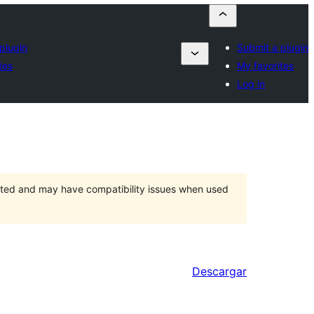
plugin
Submit a plugin
tes
My favorites
Log in
orted and may have compatibility issues when used
Descargar