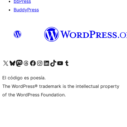
bbPress
BuddyPress
Visit our X (formerly Twitter) account
Visit our Bluesky account
Visita nuestra cuenta de Twitter
Visit our Threads account
Visita nuestra página de Facebook
Visite nuestra cuenta de Instagram
Visit our LinkedIn account
Visit our TikTok account
Visit our YouTube channel
Visit our Tumblr account
El código es poesía.
The WordPress® trademark is the intellectual property
of the WordPress Foundation.