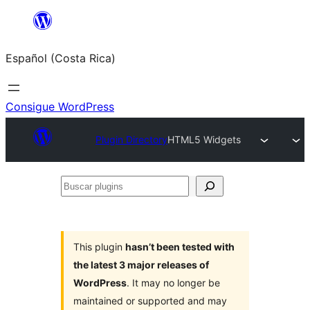
Saltar
al
Español (Costa Rica)
contenido
Consigue WordPress
Plugin Directory
HTML5 Widgets
Buscar
plugins
This plugin
hasn’t been tested with
the latest 3 major releases of
WordPress
. It may no longer be
maintained or supported and may