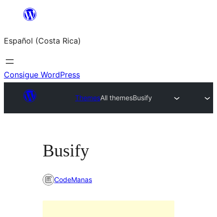
Saltar
al
Español (Costa Rica)
contenido
Consigue WordPress
Themes
All themes
Busify
Busify
CodeManas