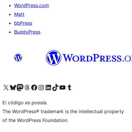
WordPress.com
Matt
bbPress
BuddyPress
Visit our X (formerly Twitter) account
Visit our Bluesky account
Visita nuestra cuenta de Twitter
Visit our Threads account
Visita nuestra página de Facebook
Visite nuestra cuenta de Instagram
Visit our LinkedIn account
Visit our TikTok account
Visit our YouTube channel
Visit our Tumblr account
El código es poesía.
The WordPress® trademark is the intellectual property
of the WordPress Foundation.